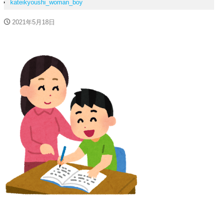
kateikyoushi_woman_boy
2021年5月18日